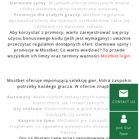
Darmowe spiny:
W ramach ofert promocyjnych można
zdobyć darmowe spiny na wybrane automaty.
Promocje dla stałych graczy:
Mostbet regularnie
wprowadza oferty dla lojalnych użytkowników, takie jak
cashback czy darmowe zakłady.
Aby korzystać z promocji, warto zarejestrować się przy
użyciu bonusowego kodu (jeśli jest wymagany) i uważnie
przeczytać regulamin dostępnych ofert. Darmowe spiny i
promocje w Mostbet: Co warto wiedzieć? To przede
wszystkim ich limity oraz terminy ważności
Mostbet login
.
Wybór gier w Mostbet
Mostbet oferuje imponującą selekcję gier, która zaspokoi
potrzeby każdego gracza. W ofercie znajdziesz:
Automaty
: Wiele różnych tematycznych slotów, zarówno
CONTACT US
klasycznych, jak i nowoczesnych.
Gry stołowe
: Różnorodność w grach karcianych jak
blackjack czy ruletka.
Kasyno na żywo
: Możliwość gry z prawdziwymi
krupierami, co zapewnia autentyczne doświadczenia z
Join Our
kasyna.
Team
Gry są dostarczane przez renomowane studia