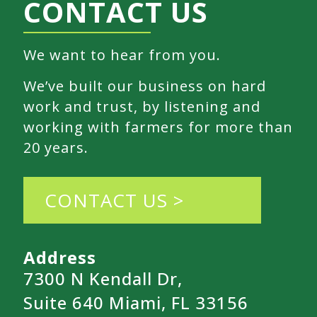
CONTACT US
We want to hear from you.
We’ve built our business on hard
work and trust, by listening and
working with farmers for more than
20 years.
CONTACT US >
Address
7300 N Kendall Dr,
Suite 640 Miami, FL 33156