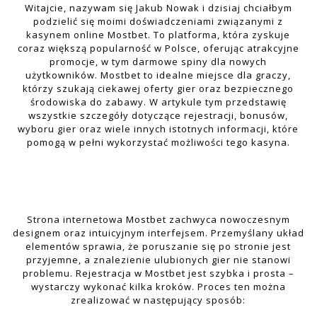
Witajcie, nazywam się Jakub Nowak i dzisiaj chciałbym
podzielić się moimi doświadczeniami związanymi z
kasynem online Mostbet. To platforma, która zyskuje
coraz większą popularność w Polsce, oferując atrakcyjne
promocje, w tym darmowe spiny dla nowych
użytkowników. Mostbet to idealne miejsce dla graczy,
którzy szukają ciekawej oferty gier oraz bezpiecznego
środowiska do zabawy. W artykule tym przedstawię
wszystkie szczegóły dotyczące rejestracji, bonusów,
wyboru gier oraz wiele innych istotnych informacji, które
pomogą w pełni wykorzystać możliwości tego kasyna.
Interfejs i rejestracja w
Mostbet
Strona internetowa Mostbet zachwyca nowoczesnym
designem oraz intuicyjnym interfejsem. Przemyślany układ
elementów sprawia, że poruszanie się po stronie jest
przyjemne, a znalezienie ulubionych gier nie stanowi
problemu. Rejestracja w Mostbet jest szybka i prosta –
wystarczy wykonać kilka kroków. Proces ten można
zrealizować w następujący sposób: