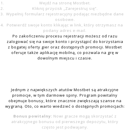
Wejdź na stronę Mostbet.
Kliknij przycisk „Zarejestruj się”.
Wypełnij formularz rejestracyjny podając niezbędne dane
osobowe.
Potwierdź swoje konto klikając w link, który otrzymasz na
podany adres e-mail.
Po zakończeniu procesu rejestracji możesz od razu
zalogować się na swoje konto i przystąpić do korzystania
z bogatej oferty gier oraz dostępnych promocji. Mostbet
oferuje także aplikację mobilną, co pozwala na grę w
dowolnym miejscu i czasie.
Darmowe spiny i bonusy w
Mostbet
Jednym z największych atutów Mostbet są atrakcyjne
promocje, w tym darmowe spiny. Program powitalny
obejmuje bonusy, które znacznie zwiększają szanse na
wygraną. Oto, co warto wiedzieć o dostępnych promocjach:
Bonus powitalny:
Nowi gracze mogą skorzystać z
atrakcyjnego bonusu od pierwszego depozytu, który
często jest podwajany.