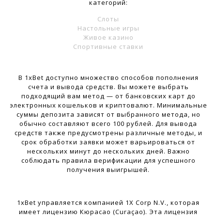
категорий:
Слоты
Настольные игры
Живое казино
Спортивные ставки
Депозиты и снятие средств
В 1xBet доступно множество способов пополнения
счета и вывода средств. Вы можете выбрать
подходящий вам метод — от банковских карт до
электронных кошельков и криптовалют. Минимальные
суммы депозита зависят от выбранного метода, но
обычно составляют всего 100 рублей. Для вывода
средств также предусмотрены различные методы, и
срок обработки заявки может варьироваться от
нескольких минут до нескольких дней. Важно
соблюдать правила верификации для успешного
получения выигрышей.
Безопасность и лицензия
1xBet управляется компанией 1X Corp N.V., которая
имеет лицензию Кюрасао (Curaçao). Эта лицензия